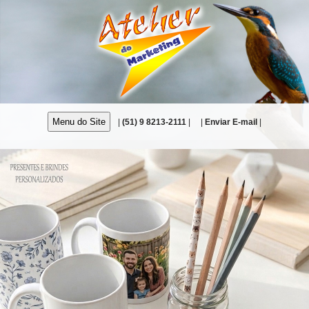
Menu do Site
|
(51) 9 8213-2111
|
|
Enviar E-mail
|